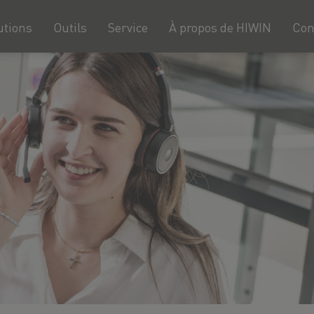
utions
Outils
Service
À propos de HIWIN
Con