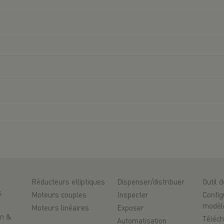
Réducteurs elliptiques
Dispenser/distribuer
Outil 
s
Moteurs couples
Inspecter
Config
modèl
Moteurs linéaires
Exposer
on &
Téléc
Automatisation