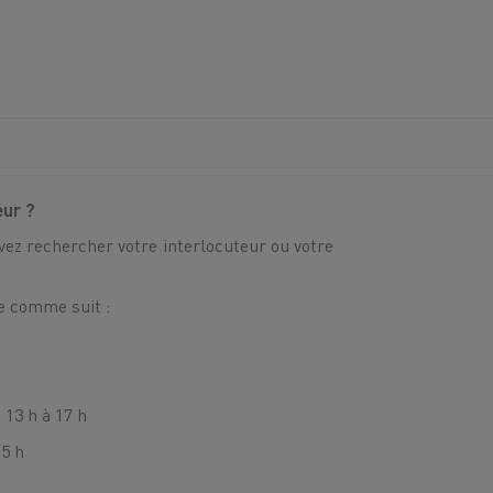
ur ?
vez rechercher votre interlocuteur ou votre
e comme suit :
e 13 h à 17 h
15 h