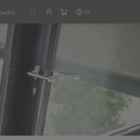
FR
tactez