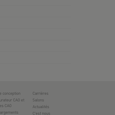
de conception
Carrières
urateur CAO et
Salons
es CAO
Actualités
hargements
C'est nous