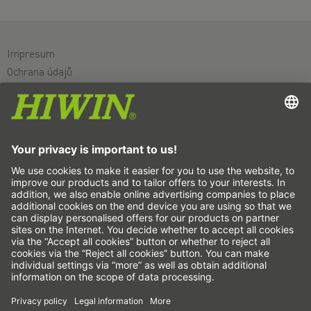
Impresum
Ochrana údajů
VOP
Vyloučení ručení
Systém oznamovatelů
Nastavení souborů cookie
Lineární osy a systémy lineárních os
Přesné osy a přesné systémy
Elektrické válce
Otočné stoly
Servomotory
Lineární vedení
Pohony kuličkovým šroubem
Zesilovač pohonu