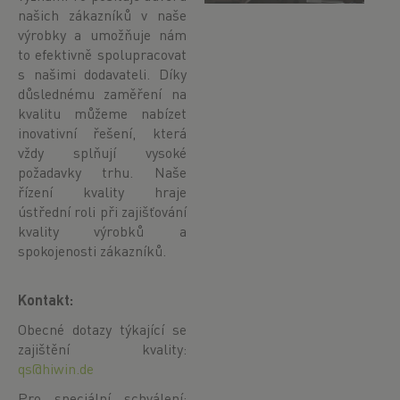
našich zákazníků v naše
výrobky a umožňuje nám
to efektivně spolupracovat
s našimi dodavateli. Díky
důslednému zaměření na
kvalitu můžeme nabízet
inovativní řešení, která
vždy splňují vysoké
požadavky trhu. Naše
řízení kvality hraje
ústřední roli při zajišťování
kvality výrobků a
spokojenosti zákazníků.
Kontakt:
Obecné dotazy týkající se
zajištění kvality:
qs@hiwin.de
Pro speciální schválení: