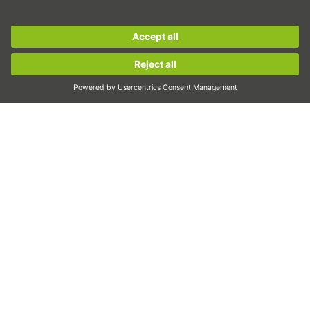
Harmonická převodovka
Momentové motory
Lineární motory
Dávkování/dávkovat
Inspekce
Osvit
Automatizace
pick&place
Lineární pohyb/manipulace
Frézování/třískové obrábění
Řezání
Nástroj k volbě dimenzování
Konfigurátor CAD a modely CAD
Ke stažení
Školení
Často kladené otázky