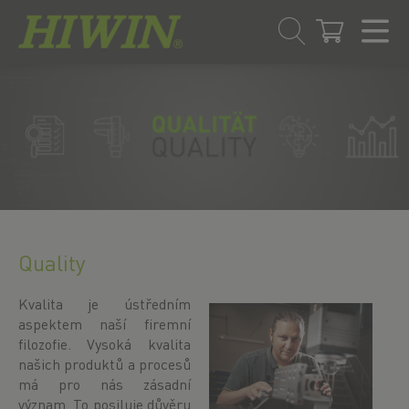
Přejít
Přejít
na
na
obsah
navigační
menu
Quality
Kvalita je ústředním
aspektem naší firemní
filozofie. Vysoká kvalita
našich produktů a procesů
má pro nás zásadní
význam. To posiluje důvěru