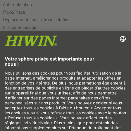
Automatisation
Pick&Place
Déplacement linéaire/manipulation
Fraisage/usinage
Découpe
Outil de conception
Configurateur CAO et modèles CAO
Téléchargements
Formation
FAQ
Support
Qualité
Carrières
Salons
Actualités
C'est nous