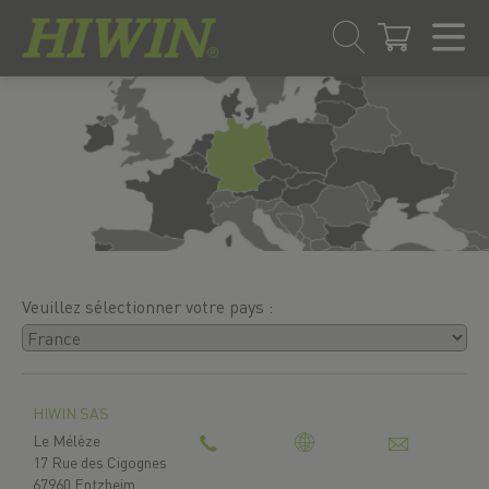
Skip
Passer
to
au
content
menu
de
navigation
Veuillez sélectionner votre pays :
HIWIN SAS
Le Mélèze
17 Rue des Cigognes
67960 Entzheim