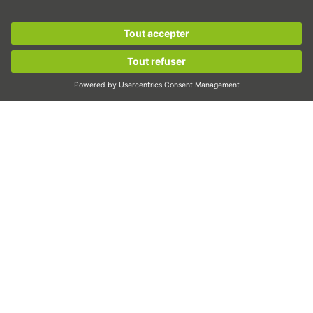
Servomoteurs
S’inscrire maintenant à la
newsletter HIWIN
et
Guidages sur rail profilé
rester informé !
Vis à billes
Variateurs
S’inscrire maintenant !
Réducteurs elliptiques
Moteurs couples
Moteurs linéaires
Dispenser/distribuer
Inspecter
Exposer
Automatisation
Pick&Place
Déplacement linéaire/manipulation
Fraisage/usinage
Découpe
Outil de conception