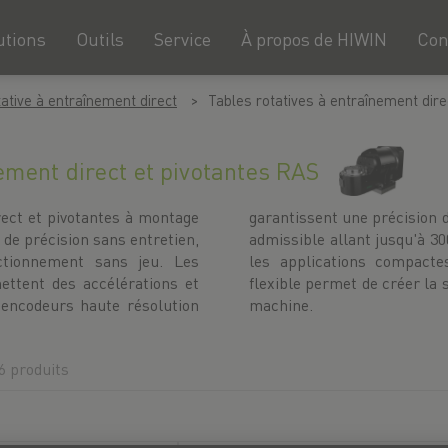
utions
Outils
Service
À propos de HIWIN
Con
tative à entraînement direct
Tables rotatives à entraînement dire
ement direct et pivotantes RAS
rect et pivotantes à montage
des d'angle. Avec une charge
 de précision sans entretien,
modèles RAS sont idéaux pour
nctionnement sans jeu. Les
iques. La personnalisation
ettent des accélérations et
tégrable parfaite pour chaque
 encodeurs haute résolution
machine.
6 produits