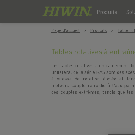
Produits
Sol
Skip
Passer
Page d'accueil
Produits
Table ro
to
au
content
menu
de
Tables rotatives à entraîn
navigation
Les tables rotatives à entraînement di
garantissent une précision de ±5 secon
unilatéral de la série RAS sont des axes
admissible allant jusqu'à 300 kg, les 
à vitesse de rotation élevée et fo
les applications compactes et dynam
moteurs couple refroidis à l'eau perm
flexible permet de créer la solution in
des couples extrêmes, tandis que les