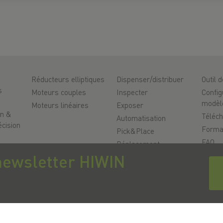
Réducteurs elliptiques
Dispenser/distribuer
Outil 
s
Moteurs couples
Inspecter
Config
modèl
Moteurs linéaires
Exposer
on &
Téléc
Automatisation
cision
Forma
Pick&Place
FAQ
Déplacement
linéaire/manipulation
Suppo
newsletter HIWIN
Fraisage/usinage
Qualit
Découpe
l