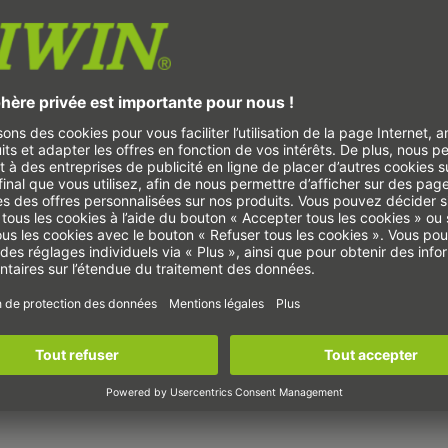
ype
Vitesse de rotation max. axe rotatif
AS-170
20
AS-200
20
AS-200-SP
2.00
AS-250
20
AS-320
15
AS-650
10