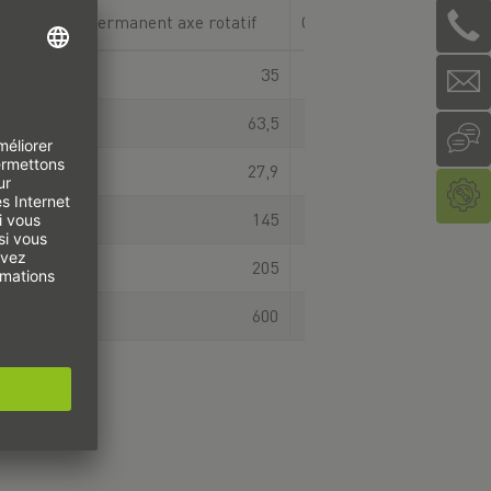
Couple permanent axe rotatif
Couple de pointe axe rota
0
35
0
63,5
0
27,9
0
145
0
205
0
600