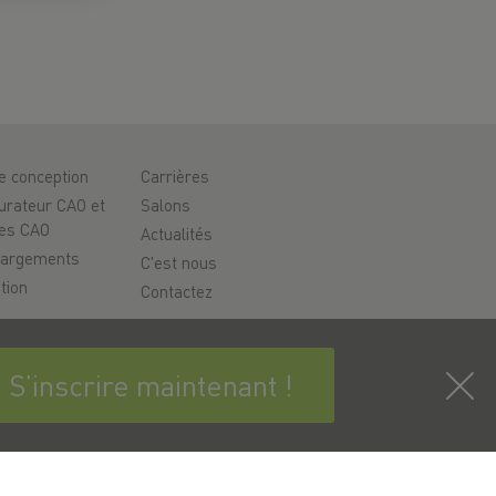
de conception
Carrières
urateur CAO et
Salons
es CAO
Actualités
hargements
C'est nous
tion
Contactez
rt
é
S’inscrire maintenant !